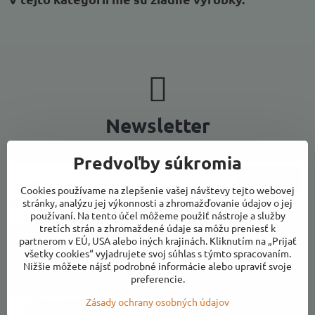
Newsletter
Odoberať naše novinky:
Predvoľby súkromia
Odoberať
Cookies používame na zlepšenie vašej návštevy tejto webovej
stránky, analýzu jej výkonnosti a zhromažďovanie údajov o jej
používaní. Na tento účel môžeme použiť nástroje a služby
Chcem sa prihlásiť k odberu noviniek e-mailom
tretích strán a zhromaždené údaje sa môžu preniesť k
partnerom v EÚ, USA alebo iných krajinách. Kliknutím na „Prijať
všetky cookies“ vyjadrujete svoj súhlas s týmto spracovaním.
Nižšie môžete nájsť podrobné informácie alebo upraviť svoje
Kontakty
preferencie.
Zásady ochrany osobných údajov