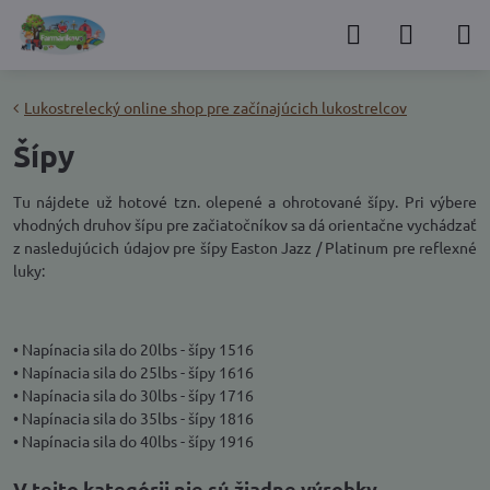
Lukostrelecký online shop pre začínajúcich lukostrelcov
Šípy
Tu nájdete už hotové tzn. olepené a ohrotované šípy. Pri výbere
vhodných druhov šípu pre začiatočníkov sa dá orientačne vychádzať
z nasledujúcich údajov pre šípy Easton Jazz / Platinum pre reflexné
luky:
• Napínacia sila do 20lbs - šípy 1516
• Napínacia sila do 25lbs - šípy 1616
• Napínacia sila do 30lbs - šípy 1716
• Napínacia sila do 35lbs - šípy 1816
• Napínacia sila do 40lbs - šípy 1916