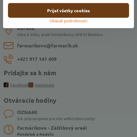
Prijať všetky cookies
Ukázať podrobnosti
Adresa:
Ulica k Váhu, areál Farmárikovo, 018 53 Bolešov
farmarikovo​@farmarik​.sk
+421 917 141 409
Pridajte sa k nám
Facebook
Instagram
Otváracie hodiny
OZNAM!
8.8. pripravujeme pre Vás veľkú letnú párty!
Farmárikovo - Zážitkový areál
Pondelok a Nedeľa