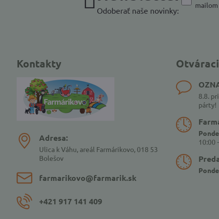
mailom
Odoberať naše novinky:
Kontakty
Otváraci
OZN
8.8. p
párty!
Farmá
Ponde
Adresa:
10:00 
Ulica k Váhu, areál Farmárikovo, 018 53
Bolešov
Pred
Ponde
farmarikovo​@farmarik​.sk
+421 917 141 409