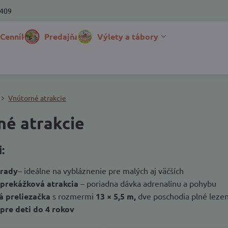
 409
 Cenník
Predajňa
Výlety a tábory
Vnútorné atrakcie
né atrakcie
:
hrady
– ideálne na vybláznenie pre malých aj väčších
prekážková atrakcia
– poriadna dávka adrenalínu a pohybu
á preliezačka
s rozmermi
13 × 5,5 m,
dve poschodia plné lezen
 pre deti do 4 rokov