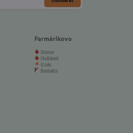
Odoberať
Farmárikovo
Domov
Muštáreň
O nás
Kontakty