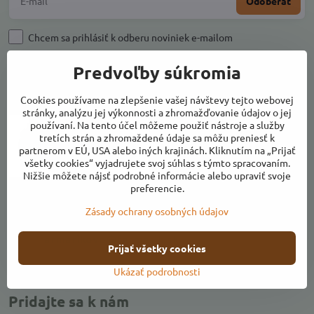
Odoberať
Chcem sa prihlásiť k odberu noviniek e-mailom
Predvoľby súkromia
Kontakty
Cookies používame na zlepšenie vašej návštevy tejto webovej
stránky, analýzu jej výkonnosti a zhromažďovanie údajov o jej
používaní. Na tento účel môžeme použiť nástroje a služby
tretích strán a zhromaždené údaje sa môžu preniesť k
partnerom v EÚ, USA alebo iných krajinách. Kliknutím na „Prijať
všetky cookies“ vyjadrujete svoj súhlas s týmto spracovaním.
Nižšie môžete nájsť podrobné informácie alebo upraviť svoje
preferencie.
Adresa:
Zásady ochrany osobných údajov
Ulica k Váhu, areál Farmárikovo, 018 53 Bolešov
farmarikovo​@farmarik​.sk
Prijať všetky cookies
+421 917 141 409
Ukázať podrobnosti
Pridajte sa k nám