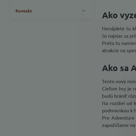
Kontakt
Ako vyze
Nenájdete tu kl
čo najviac sa pr
Preto tu namies
atrakcie na spe
Ako sa A
Tento nový mini
Cieľom hry je r
budú brániť rôz
Na rozdiel od 
podmienkou k h
Pre Adventure 
zapožičiame na