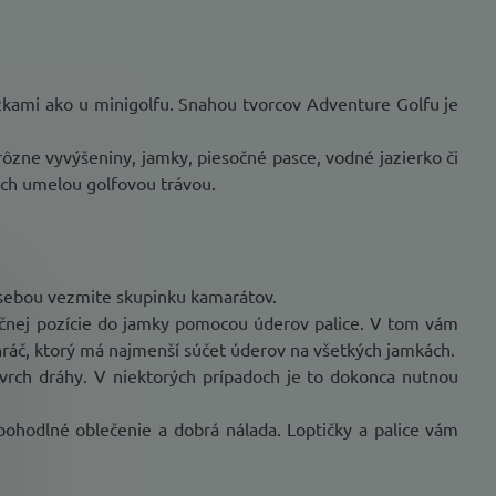
žkami ako u minigolfu. Snahou tvorcov Adventure Golfu je
ôzne vyvýšeniny, jamky, piesočné pasce, vodné jazierko či
ých umelou golfovou trávou.
o sebou vezmite skupinku kamarátov.
točnej pozície do jamky pomocou úderov palice. V tom vám
n hráč, ktorý má najmenší súčet úderov na všetkých jamkách.
vrch dráhy. V niektorých prípadoch je to dokonca nutnou
ohodlné oblečenie a dobrá nálada. Loptičky a palice vám