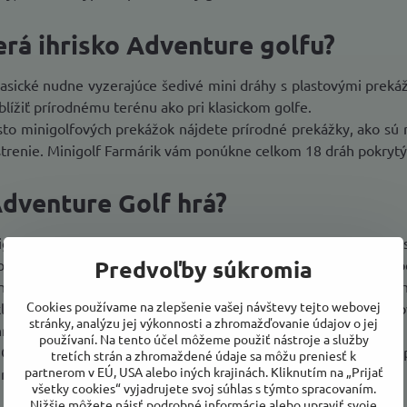
rá ihrisko Adventure golfu?
asické nudne vyzerajúce šedivé mini dráhy s plastovými preká
iblížiť prírodnému terénu ako pri klasickom golfe.
to minigolfových prekážok nájdete prírodné prekážky, ako sú r
strenie. Minigolf Farmárik vám ponúkne celkom 18 dráh pokryt
dventure Golf hrá?
golf Farmárik v Bolešove si môžete prísť zahrať sami, alebo s
Predvoľby súkromia
ovnako ako v iných golfových hrách dopraviť loptičku z počia
ne prírodné prekážky. Záleží len na vašej šikovnosti. Víťazí te
Cookies používame na zlepšenie vašej návštevy tejto webovej
klasického minigolfu vám nikto nebude zakazovať vstup na po
stránky, analýzu jej výkonnosti a zhromažďovanie údajov o jej
re.
používaní. Na tento účel môžeme použiť nástroje a služby
Golf nepotrebujete žiadne špeciálne vybavenie. Postačí vám p
tretích strán a zhromaždené údaje sa môžu preniesť k
partnerom v EÚ, USA alebo iných krajinách. Kliknutím na „Prijať
 mieste.
všetky cookies“ vyjadrujete svoj súhlas s týmto spracovaním.
Nižšie môžete nájsť podrobné informácie alebo upraviť svoje