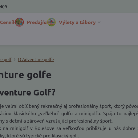
 409
 Cenník
Predajňa
Výlety a tábory
e golf
O Adventure golfe
nture golfe
venture Golf?
je veľmi obľúbený rekreačný aj profesionálny šport, ktorý pô
ciou klasického „veľkého" golfu a minigolfu. Spája to najlep
ny s deťmi a zároveň vzrušujúci profesionálny šport.
ik na minigolf v Bolešove sa veľkosťou približuje u nás dobr
y, ktoré sú typické pre klasický golf.