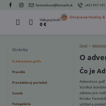
farmarikovo@farmarik.sk
+421 917 141
Otváracie Hodiny &
Nákupný košík
0 €
Úvod
Adventur
Stránky
O adve
O Adventure golfe
Čo je Ad
Pravidlá
Adventure golf 
Prevádzkový poriadok
Vznikol kombiná
zábavu pre rodi
Cenník
Ihrisko Farmár
Fotogaléria
vzhľad a prekážk