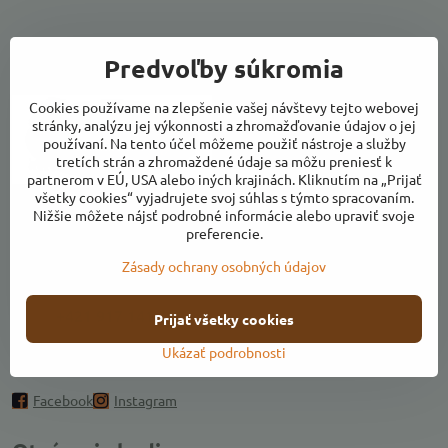
Predvoľby súkromia
Kontakty
Cookies používame na zlepšenie vašej návštevy tejto webovej
stránky, analýzu jej výkonnosti a zhromažďovanie údajov o jej
používaní. Na tento účel môžeme použiť nástroje a služby
tretích strán a zhromaždené údaje sa môžu preniesť k
partnerom v EÚ, USA alebo iných krajinách. Kliknutím na „Prijať
všetky cookies“ vyjadrujete svoj súhlas s týmto spracovaním.
Adresa:
Nižšie môžete nájsť podrobné informácie alebo upraviť svoje
preferencie.
Ulica k Váhu, areál Farmárikovo, 018 53 Bolešov
Zásady ochrany osobných údajov
farmarikovo​@farmarik​.sk
+421 917 141 409
Prijať všetky cookies
Ukázať podrobnosti
Pridajte sa k nám
Facebook
Instagram