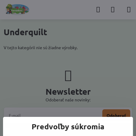
Underquilt
V tejto kategórii nie sú žiadne výrobky.
Newsletter
Odoberať naše novinky:
Odoberať
Predvoľby súkromia
Chcem sa prihlásiť k odberu noviniek e-mailom