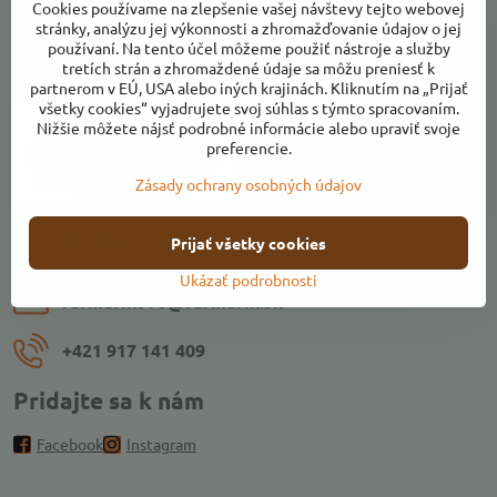
Cookies používame na zlepšenie vašej návštevy tejto webovej
stránky, analýzu jej výkonnosti a zhromažďovanie údajov o jej
používaní. Na tento účel môžeme použiť nástroje a služby
tretích strán a zhromaždené údaje sa môžu preniesť k
Kontakty
partnerom v EÚ, USA alebo iných krajinách. Kliknutím na „Prijať
všetky cookies“ vyjadrujete svoj súhlas s týmto spracovaním.
Nižšie môžete nájsť podrobné informácie alebo upraviť svoje
preferencie.
Zásady ochrany osobných údajov
Adresa:
Prijať všetky cookies
Ulica k Váhu, areál Farmárikovo, 018 53 Bolešov
Ukázať podrobnosti
farmarikovo​@farmarik​.sk
+421 917 141 409
Pridajte sa k nám
Facebook
Instagram