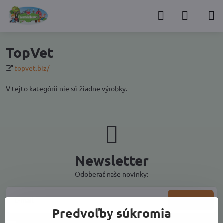
TopVet
topvet.biz/
V tejto kategórii nie sú žiadne výrobky.
Newsletter
Odoberať naše novinky:
Odoberať
Predvoľby súkromia