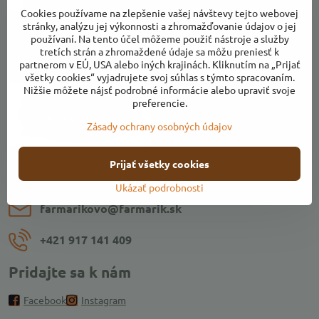
Chcem sa prihlásiť k odberu noviniek e-mailom
Cookies používame na zlepšenie vašej návštevy tejto webovej
stránky, analýzu jej výkonnosti a zhromažďovanie údajov o jej
používaní. Na tento účel môžeme použiť nástroje a služby
tretích strán a zhromaždené údaje sa môžu preniesť k
Kontakty
partnerom v EÚ, USA alebo iných krajinách. Kliknutím na „Prijať
všetky cookies“ vyjadrujete svoj súhlas s týmto spracovaním.
Nižšie môžete nájsť podrobné informácie alebo upraviť svoje
preferencie.
Zásady ochrany osobných údajov
Prijať všetky cookies
Adresa:
Ulica k Váhu, areál Farmárikovo, 018 53 Bolešov
Ukázať podrobnosti
farmarikovo​@farmarik​.sk
+421 917 141 409
Pridajte sa k nám
Facebook
Instagram