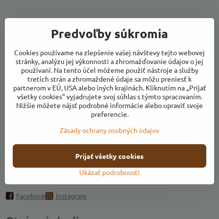
Predvoľby súkromia
Kontakty
Cookies používame na zlepšenie vašej návštevy tejto webovej
stránky, analýzu jej výkonnosti a zhromažďovanie údajov o jej
používaní. Na tento účel môžeme použiť nástroje a služby
tretích strán a zhromaždené údaje sa môžu preniesť k
partnerom v EÚ, USA alebo iných krajinách. Kliknutím na „Prijať
všetky cookies“ vyjadrujete svoj súhlas s týmto spracovaním.
Adresa:
Nižšie môžete nájsť podrobné informácie alebo upraviť svoje
preferencie.
Ulica k Váhu, areál Farmárikovo, 018 53 Bolešov
Zásady ochrany osobných údajov
farmarikovo​@farmarik​.sk
+421 917 141 409
Prijať všetky cookies
Ukázať podrobnosti
Pridajte sa k nám
Facebook
Instagram