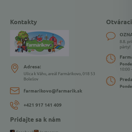
Kontakty
Otváraci
OZN
8.8. p
párty!
Farmá
Ponde
Adresa:
10:00 
Ulica k Váhu, areál Farmárikovo, 018 53
Bolešov
Pred
Ponde
farmarikovo​@farmarik​.sk
+421 917 141 409
Pridajte sa k nám