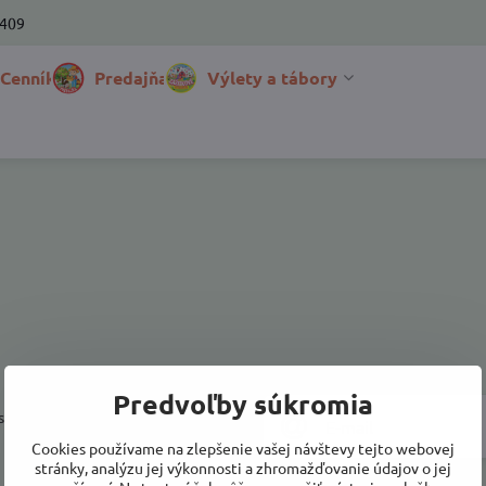
 409
 Cenník
Predajňa
Výlety a tábory
Predvoľby súkromia
a prihlásiť k odberu noviniek e-
Cookies používame na zlepšenie vašej návštevy tejto webovej
stránky, analýzu jej výkonnosti a zhromažďovanie údajov o jej