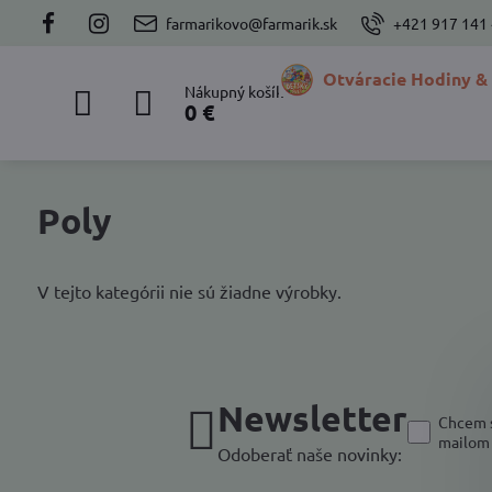
farmarikovo@farmarik.sk
+421 917 141
Otváracie Hodiny &
Nákupný košík
0 €
Poly
V tejto kategórii nie sú žiadne výrobky.
Newsletter
Chcem s
mailom
Odoberať naše novinky: