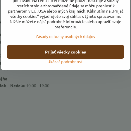
používaní. Na tento účel môžeme použiť nástroje a služby
tretích strán a zhromaždené údaje sa môžu preniesť k
partnerom v EÚ, USA alebo iných krajinách. Kliknutím na „Prijať
všetky cookies“ vyjadrujete svoj súhlas s týmto spracovaním.
e hodiny
Všetko o nákupe
Nižšie môžete nájsť podrobné informácie alebo upraviť svoje
preferencie.
AM!
Obchodné podmienky
Zásady ochrany osobných údajov
Ochrana osobných údajov
ripravujeme pre Vás veľkú letnú
Odstúpenie od zmluvy
Prijať všetky cookies
rikovo - Zážitkový areál
Ukázať podrobnosti
lok a Nedeľa
- 20:00
ajňa
lok - Nedeľa:
10:00 - 19:00