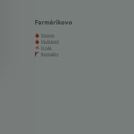
Farmárikovo
Domov
Muštáreň
O nás
Kontakty