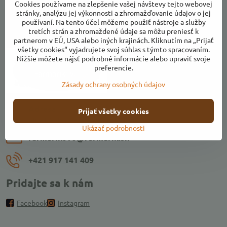
Cookies používame na zlepšenie vašej návštevy tejto webovej
stránky, analýzu jej výkonnosti a zhromažďovanie údajov o jej
používaní. Na tento účel môžeme použiť nástroje a služby
tretích strán a zhromaždené údaje sa môžu preniesť k
Kontakty
partnerom v EÚ, USA alebo iných krajinách. Kliknutím na „Prijať
všetky cookies“ vyjadrujete svoj súhlas s týmto spracovaním.
Nižšie môžete nájsť podrobné informácie alebo upraviť svoje
preferencie.
Zásady ochrany osobných údajov
Adresa:
Prijať všetky cookies
Ulica k Váhu, areál Farmárikovo, 018 53 Bolešov
Ukázať podrobnosti
farmarikovo​@farmarik​.sk
+421 917 141 409
Pridajte sa k nám
Facebook
Instagram