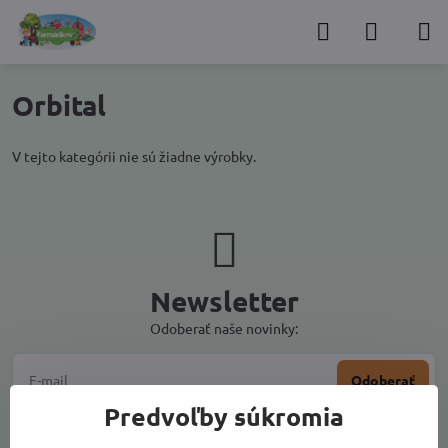
Orbital
V tejto kategórii nie sú žiadne výrobky.
Newsletter
Odoberať naše novinky:
Odoberať
Predvoľby súkromia
Chcem sa prihlásiť k odberu noviniek e-mailom