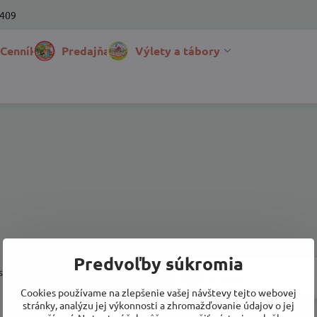
 409
 Cenník
Predajňa
Výlety a tábory
Predvoľby súkromia
a prihlásiť k odberu noviniek e-
Cookies používame na zlepšenie vašej návštevy tejto webovej
stránky, analýzu jej výkonnosti a zhromažďovanie údajov o jej