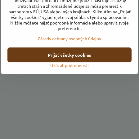
používaní. Na tento účel môžeme použiť nástroje a služby
tretích strán a zhromaždené údaje sa môžu preniesť k
partnerom v EÚ, USA alebo iných krajinách. Kliknutím na „Prijať
všetky cookies“ vyjadrujete svoj súhlas s týmto spracovaním.
Všetko o nákupe
Nižšie môžete nájsť podrobné informácie alebo upraviť svoje
preferencie.
Obchodné podmienky
Zásady ochrany osobných údajov
Ochrana osobných údajov
Odstúpenie od zmluvy
Prijať všetky cookies
Ukázať podrobnosti