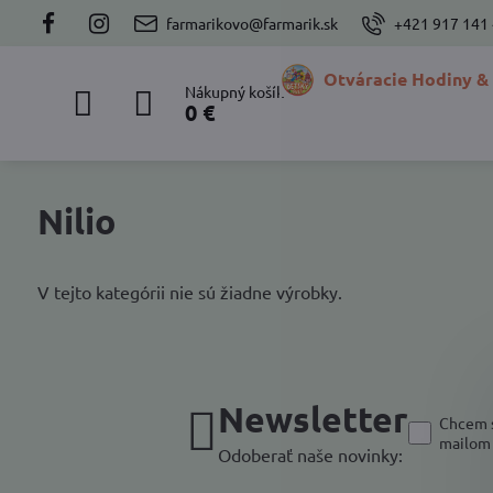
farmarikovo@farmarik.sk
+421 917 141
Otváracie Hodiny &
Nákupný košík
0 €
Nilio
V tejto kategórii nie sú žiadne výrobky.
Newsletter
Chcem s
mailom
Odoberať naše novinky: