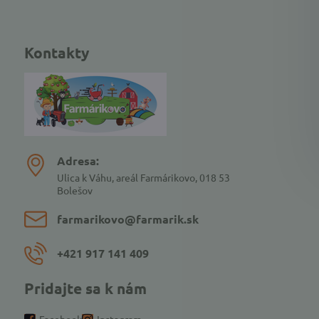
Kontakty
Adresa:
Ulica k Váhu, areál Farmárikovo, 018 53
Bolešov
farmarikovo​@farmarik​.sk
+421 917 141 409
Pridajte sa k nám