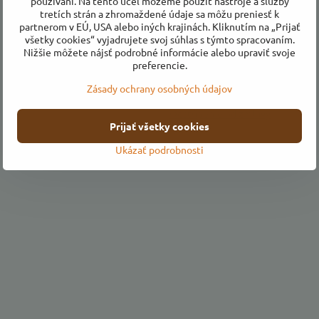
používaní. Na tento účel môžeme použiť nástroje a služby
tretích strán a zhromaždené údaje sa môžu preniesť k
partnerom v EÚ, USA alebo iných krajinách. Kliknutím na „Prijať
všetky cookies“ vyjadrujete svoj súhlas s týmto spracovaním.
Všetko o nákupe
Nižšie môžete nájsť podrobné informácie alebo upraviť svoje
preferencie.
Obchodné podmienky
Zásady ochrany osobných údajov
Ochrana osobných údajov
Odstúpenie od zmluvy
Prijať všetky cookies
Ukázať podrobnosti