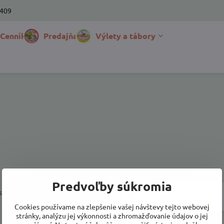
 409
 Cenník
Predajňa
Výlety a tábory
Predvoľby súkromia
a prihlásiť k odberu noviniek e-
Cookies používame na zlepšenie vašej návštevy tejto webovej
stránky, analýzu jej výkonnosti a zhromažďovanie údajov o jej