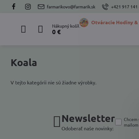
farmarikovo@farmarik.sk
+421 917 141
Otváracie Hodiny &
Nákupný košík
0 €
Koala
V tejto kategórii nie sú žiadne výrobky.
Newsletter
Chcem s
mailom
Odoberať naše novinky: