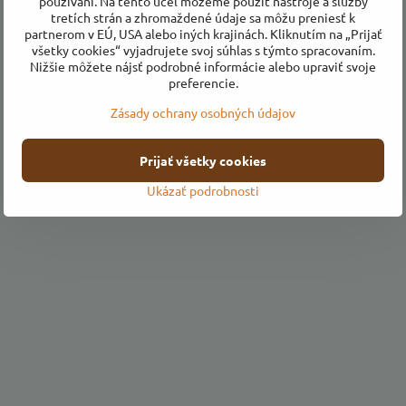
používaní. Na tento účel môžeme použiť nástroje a služby
tretích strán a zhromaždené údaje sa môžu preniesť k
partnerom v EÚ, USA alebo iných krajinách. Kliknutím na „Prijať
všetky cookies“ vyjadrujete svoj súhlas s týmto spracovaním.
Všetko o nákupe
Nižšie môžete nájsť podrobné informácie alebo upraviť svoje
preferencie.
Obchodné podmienky
Zásady ochrany osobných údajov
Ochrana osobných údajov
Odstúpenie od zmluvy
Prijať všetky cookies
Ukázať podrobnosti