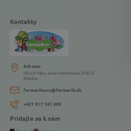
Kontakty
Adresa:
Ulica k Váhu, areál Farmárikovo, 018 53
Bolešov
farmarikovo​@farmarik​.sk
+421 917 141 409
Pridajte sa k nám