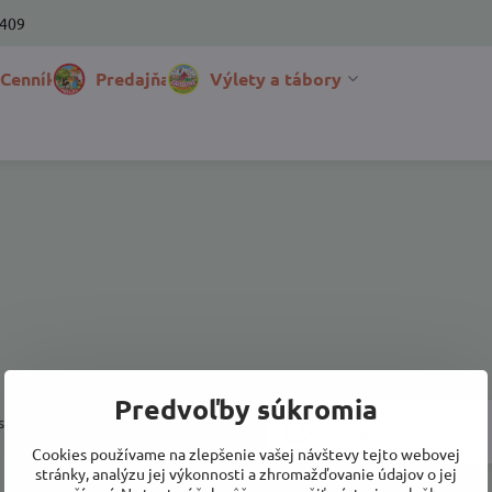
 409
 Cenník
Predajňa
Výlety a tábory
Predvoľby súkromia
a prihlásiť k odberu noviniek e-
Cookies používame na zlepšenie vašej návštevy tejto webovej
stránky, analýzu jej výkonnosti a zhromažďovanie údajov o jej