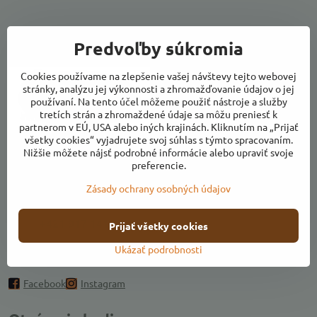
Predvoľby súkromia
Kontakty
Cookies používame na zlepšenie vašej návštevy tejto webovej
stránky, analýzu jej výkonnosti a zhromažďovanie údajov o jej
používaní. Na tento účel môžeme použiť nástroje a služby
tretích strán a zhromaždené údaje sa môžu preniesť k
partnerom v EÚ, USA alebo iných krajinách. Kliknutím na „Prijať
všetky cookies“ vyjadrujete svoj súhlas s týmto spracovaním.
Adresa:
Nižšie môžete nájsť podrobné informácie alebo upraviť svoje
preferencie.
Ulica k Váhu, areál Farmárikovo, 018 53 Bolešov
Zásady ochrany osobných údajov
farmarikovo​@farmarik​.sk
+421 917 141 409
Prijať všetky cookies
Ukázať podrobnosti
Pridajte sa k nám
Facebook
Instagram