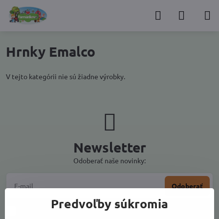
Hrnky Emalco
V tejto kategórii nie sú žiadne výrobky.
Newsletter
Odoberať naše novinky:
Odoberať
Predvoľby súkromia
Chcem sa prihlásiť k odberu noviniek e-mailom