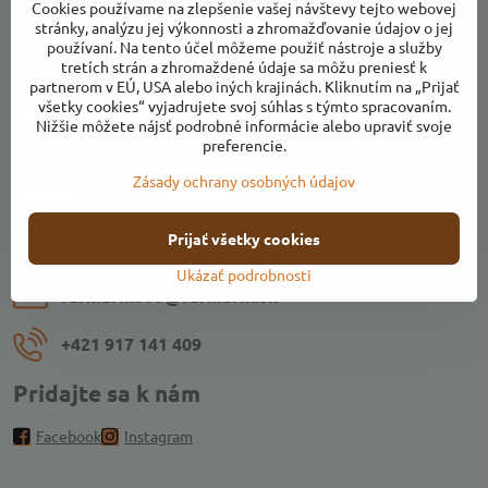
Cookies používame na zlepšenie vašej návštevy tejto webovej
stránky, analýzu jej výkonnosti a zhromažďovanie údajov o jej
používaní. Na tento účel môžeme použiť nástroje a služby
tretích strán a zhromaždené údaje sa môžu preniesť k
Kontakty
partnerom v EÚ, USA alebo iných krajinách. Kliknutím na „Prijať
všetky cookies“ vyjadrujete svoj súhlas s týmto spracovaním.
Nižšie môžete nájsť podrobné informácie alebo upraviť svoje
preferencie.
Zásady ochrany osobných údajov
Adresa:
Prijať všetky cookies
Ulica k Váhu, areál Farmárikovo, 018 53 Bolešov
Ukázať podrobnosti
farmarikovo​@farmarik​.sk
+421 917 141 409
Pridajte sa k nám
Facebook
Instagram