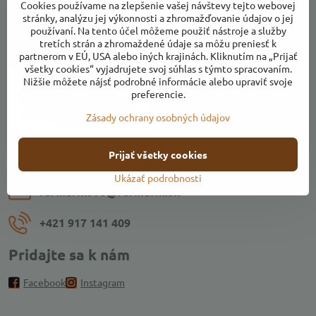
Cookies používame na zlepšenie vašej návštevy tejto webovej
stránky, analýzu jej výkonnosti a zhromažďovanie údajov o jej
používaní. Na tento účel môžeme použiť nástroje a služby
tretích strán a zhromaždené údaje sa môžu preniesť k
Kontakty
partnerom v EÚ, USA alebo iných krajinách. Kliknutím na „Prijať
všetky cookies“ vyjadrujete svoj súhlas s týmto spracovaním.
Nižšie môžete nájsť podrobné informácie alebo upraviť svoje
preferencie.
Zásady ochrany osobných údajov
Adresa:
Prijať všetky cookies
Ulica k Váhu, areál Farmárikovo, 018 53 Bolešov
Ukázať podrobnosti
farmarikovo​@farmarik​.sk
+421 917 141 409
Pridajte sa k nám
Facebook
Instagram