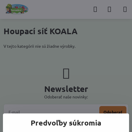
Houpací síť KOALA
V tejto kategórii nie sú žiadne výrobky.
Newsletter
Odoberať naše novinky:
Odoberať
Predvoľby súkromia
Chcem sa prihlásiť k odberu noviniek e-mailom