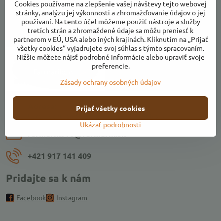
Cookies používame na zlepšenie vašej návštevy tejto webovej
stránky, analýzu jej výkonnosti a zhromažďovanie údajov o jej
používaní. Na tento účel môžeme použiť nástroje a služby
tretích strán a zhromaždené údaje sa môžu preniesť k
Kontakty
partnerom v EÚ, USA alebo iných krajinách. Kliknutím na „Prijať
všetky cookies“ vyjadrujete svoj súhlas s týmto spracovaním.
Nižšie môžete nájsť podrobné informácie alebo upraviť svoje
preferencie.
Zásady ochrany osobných údajov
Adresa:
Prijať všetky cookies
Ulica k Váhu, areál Farmárikovo, 018 53 Bolešov
Ukázať podrobnosti
farmarikovo​@farmarik​.sk
+421 917 141 409
Pridajte sa k nám
Facebook
Instagram