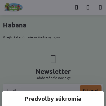
Habana
V tejto kategórii nie sú žiadne výrobky.
Newsletter
Odoberať naše novinky:
Odoberať
Predvoľby súkromia
Chcem sa prihlásiť k odberu noviniek e-mailom