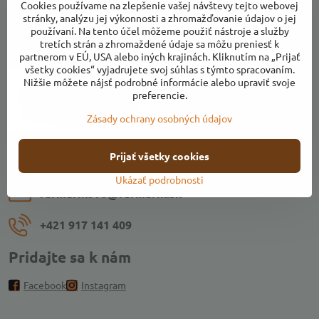
Cookies používame na zlepšenie vašej návštevy tejto webovej
stránky, analýzu jej výkonnosti a zhromažďovanie údajov o jej
používaní. Na tento účel môžeme použiť nástroje a služby
tretích strán a zhromaždené údaje sa môžu preniesť k
Kontakty
partnerom v EÚ, USA alebo iných krajinách. Kliknutím na „Prijať
všetky cookies“ vyjadrujete svoj súhlas s týmto spracovaním.
Nižšie môžete nájsť podrobné informácie alebo upraviť svoje
preferencie.
Zásady ochrany osobných údajov
Adresa:
Prijať všetky cookies
Ulica k Váhu, areál Farmárikovo, 018 53 Bolešov
Ukázať podrobnosti
farmarikovo​@farmarik​.sk
+421 917 141 409
Pridajte sa k nám
Facebook
Instagram