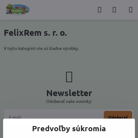
FelixRem s. r. o.
V tejto kategórii nie sú žiadne výrobky.
Newsletter
Odoberať naše novinky:
Odoberať
Predvoľby súkromia
Chcem sa prihlásiť k odberu noviniek e-mailom