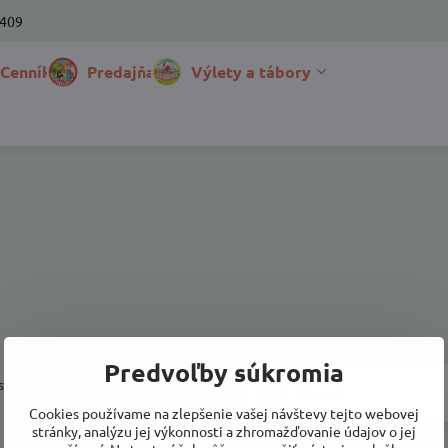
 409
 Cenník
Predajňa
Výlety a tábory
Predvoľby súkromia
a prihlásiť k odberu noviniek e-
Cookies používame na zlepšenie vašej návštevy tejto webovej
stránky, analýzu jej výkonnosti a zhromažďovanie údajov o jej