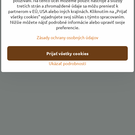
používaní. Na tento účel môžeme použiť nástroje a služby
tretích strán a zhromaždené údaje sa môžu preniesť k
partnerom v EÚ, USA alebo iných krajinách. Kliknutím na „Prijať
všetky cookies“ vyjadrujete svoj súhlas s týmto spracovaním.
Všetko o nákupe
Nižšie môžete nájsť podrobné informácie alebo upraviť svoje
preferencie.
Obchodné podmienky
Zásady ochrany osobných údajov
Ochrana osobných údajov
Odstúpenie od zmluvy
Prijať všetky cookies
Ukázať podrobnosti