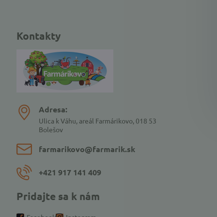
Kontakty
Adresa:
Ulica k Váhu, areál Farmárikovo, 018 53
Bolešov
farmarikovo​@farmarik​.sk
+421 917 141 409
Pridajte sa k nám