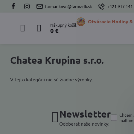
farmarikovo@farmarik.sk
+421 917 141
Otváracie Hodiny &
Nákupný košík
0 €
Chatea Krupina s.r.o.
V tejto kategórii nie sú žiadne výrobky.
Newsletter
Chcem s
mailom
Odoberať naše novinky: