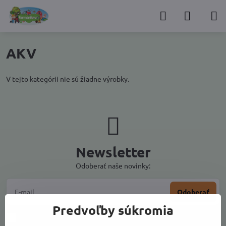
AKV
V tejto kategórii nie sú žiadne výrobky.
Newsletter
Odoberať naše novinky:
Odoberať
Predvoľby súkromia
Chcem sa prihlásiť k odberu noviniek e-mailom