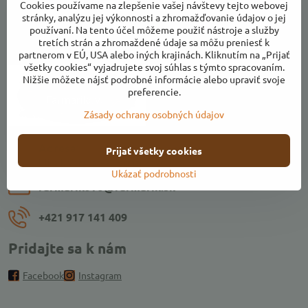
Cookies používame na zlepšenie vašej návštevy tejto webovej
stránky, analýzu jej výkonnosti a zhromažďovanie údajov o jej
používaní. Na tento účel môžeme použiť nástroje a služby
tretích strán a zhromaždené údaje sa môžu preniesť k
Kontakty
partnerom v EÚ, USA alebo iných krajinách. Kliknutím na „Prijať
všetky cookies“ vyjadrujete svoj súhlas s týmto spracovaním.
Nižšie môžete nájsť podrobné informácie alebo upraviť svoje
preferencie.
Zásady ochrany osobných údajov
Adresa:
Prijať všetky cookies
Ulica k Váhu, areál Farmárikovo, 018 53 Bolešov
Ukázať podrobnosti
farmarikovo​@farmarik​.sk
+421 917 141 409
Pridajte sa k nám
Facebook
Instagram