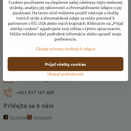
Cookies používame na zlepšenie vašej návštevy tejto webovej
stránky, analýzu jej výkonnosti a zhromažďovanie údajov o jej
používaní. Na tento účel môžeme použiť nástroje a služby
tretích strán a zhromaždené údaje sa môžu preniesť k
Kontakty
partnerom v EÚ, USA alebo iných krajinách. Kliknutím na „Prijať
všetky cookies“ vyjadrujete svoj súhlas s týmto spracovaním.
Nižšie môžete nájsť podrobné informácie alebo upraviť svoje
preferencie.
Zásady ochrany osobných údajov
Adresa:
Prijať všetky cookies
Ulica k Váhu, areál Farmárikovo, 018 53 Bolešov
Ukázať podrobnosti
farmarikovo​@farmarik​.sk
+421 917 141 409
Pridajte sa k nám
Facebook
Instagram