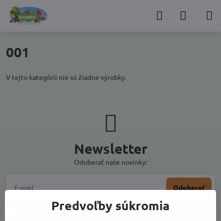
001
V tejto kategórii nie sú žiadne výrobky.
Newsletter
Odoberať naše novinky:
Odoberať
Predvoľby súkromia
Chcem sa prihlásiť k odberu noviniek e-mailom